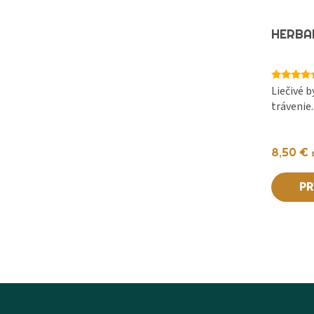
HERBA
Hodnoteni
Liečivé b
5.00
trávenie.
z 5
8,50
€
PR