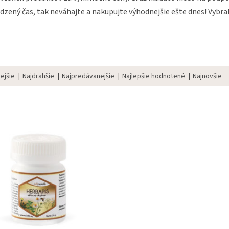
medzený čas, tak neváhajte a nakupujte výhodnejšie ešte dnes! Vybr
Ochorenia pečene
Spreje do hrdla a nosa
Urologické problé
SRDCOVO-CIEVNE
Kolagény
Zápaly močových ci
PROBLÉMY
ejšie
Najdrahšie
Najpredávanejšie
Najlepšie hodnotené
Najnovšie
Infarkt
Zväčšená prostat
Vysoký tlak
Vysoký cholesterol