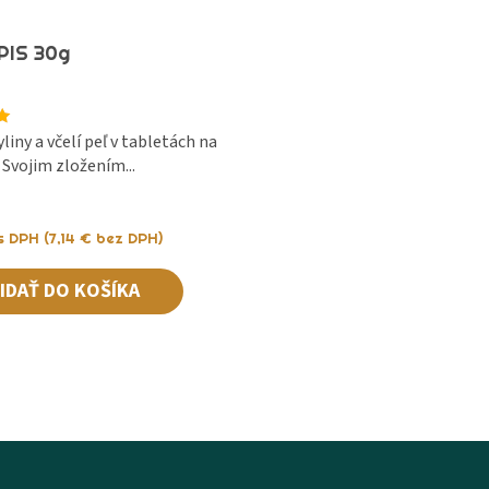
PIS 30g
e
yliny a včelí peľ v tabletách na
 Svojim zložením...
s DPH (
7,14
€
bez DPH)
IDAŤ DO KOŠÍKA