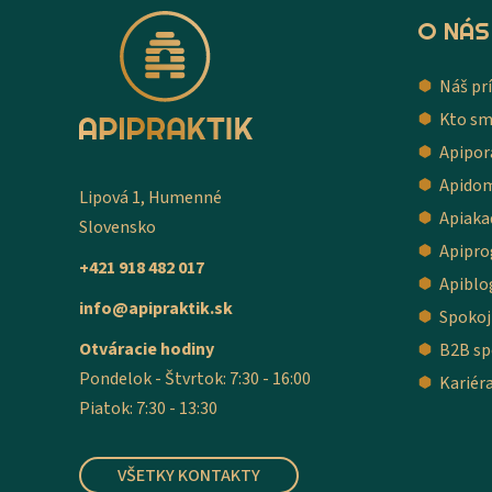
O NÁS
Náš pr
Kto s
Apipor
Apido
Lipová 1, Humenné
Apiaka
Slovensko
Apipr
+421 918 482 017
Apiblo
info@apipraktik.sk
Spokoj
Otváracie hodiny
B2B sp
Pondelok - Štvrtok: 7:30 - 16:00
Kariér
Piatok: 7:30 - 13:30
VŠETKY KONTAKTY