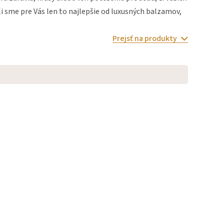
ali sme pre Vás len to najlepšie od luxusných balzamov,
Šampóny a kondicionéry na vlasy
Problematická pleť
Starnutie
Prostata
my
Prejsť na produkty
Sprchové gély
Reuma a bolesti kĺbov
Zdravý spánok
est
Poranenia a bolesti svalov
Tinktúry
a