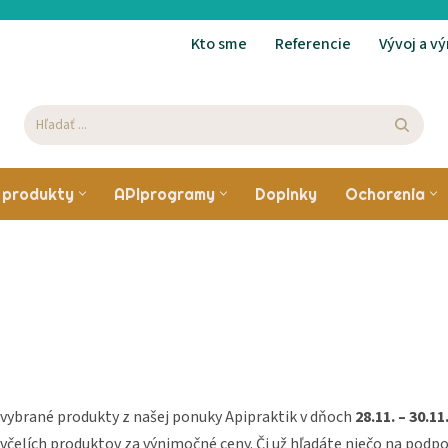
Kto sme
Referencie
Vývoj a v
e produkty
APIprogramy
Doplnky
Ochorenia
GYNEKOLOGICK
PORUCHY TRÁVENIA
ZDRAVIE DETÍ
VČELÍ PEĽ
Telo
PROBLÉMY
Bolesti brucha
Rast a vývoj
Včelí vosk
Koža
Bolestivá menštruá
Pankreatitída
Energia a koncentrácia
Vijačka voštinová
Kĺby a kosti
Myómy, polypy
vybrané produkty z našej ponuky Apipraktik v dňoch
28.11. – 30.11
Hnačky a zápchy
Chitosan
Krv
h včelích produktov za výnimočné ceny. Či už hľadáte niečo na podpo
Neplodnosť