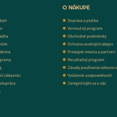
O NÁKUPE
íbeh
Doprava a platba
me
Vernostný program
adňa
Obchodné podmienky
mček
Ochrana osobných údajov
démia
Predajné miesta a partneri
ogramy
Recyklačný program
g
Zásady používania súborov 
ní zákazníci
Vylúčenie zodpovednosti
olupráca
Zaregistrujte sa u nás
a