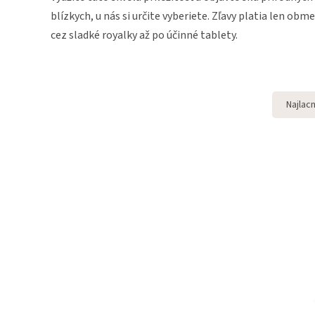
ciest a kašeľ
blízkych, u nás si určite vyberiete. Zľavy platia len ob
ZDRAVIE MUŽOV
Propolis
cez sladké royalky až po účinné tablety.
Pleť
Ušno-nosno-krčné problémy
Potencia
Včelí jed
Vlasy
Cukrovka / Diabetes
Najlacn
Trúdie mlieko
Oslabená imunita
Migrény
Stres, depresia a únava
Podráždené oči