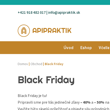
+421 918 482 017
|
info@apipraktik.sk
Preskočiť
na
obsah
Úvod
Eshop
Včeli
ZDRAVIE ŽIEN
VČELÍ MED
Autizmus
Oči
Domov
|
Obchod
|
Black Friday
Black Friday
Menopauza
Med+
Alergie
Uši – nos – ústa
Hormonálna rovnováha
Materská kašička
Chrípka a prechladnutie
Pery
Black Friday je tu!
Pripravili sme pre Vás jedinečné zľavy
– 40%
a
– 50%
na 
Tehotenstvo a dojčenie
Perga
Ochorenia dolných dýchacich
Zuby
Využite túto skvelú príležitosť a objavte silu prírodnýc