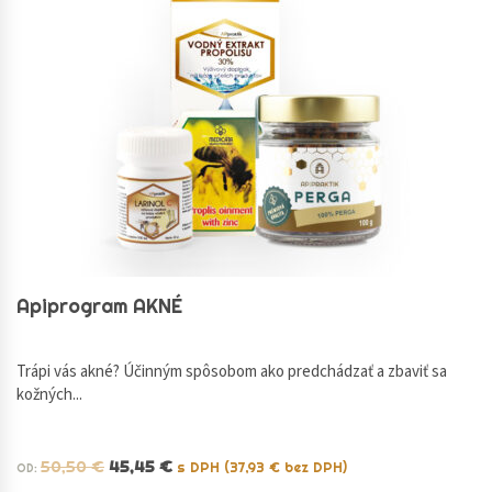
Apiprogram AKNÉ
Trápi vás akné? Účinným spôsobom ako predchádzať a zbaviť sa
kožných...
50,50
€
45,45
€
s DPH (
37,93
€
bez DPH)
OD: