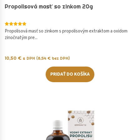
Propolisová masť so zinkom 20g
Hodnotenie
Propolisová masť so zinkom s propolisovým extraktom a oxidom
5.00
zinočnatým pre...
z 5
10,50
€
s DPH (
8,54
€
bez DPH)
PRIDAŤ DO KOŠÍKA