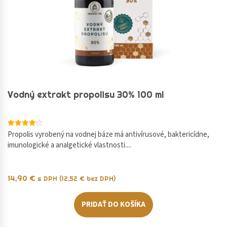
Vodný extrakt propolisu 30% 100 ml
Hodnotenie
Propolis vyrobený na vodnej báze má antivírusové, baktericídne,
4.20
imunologické a analgetické vlastnosti....
z 5
14,90
€
s DPH (
12,52
€
bez DPH)
PRIDAŤ DO KOŠÍKA