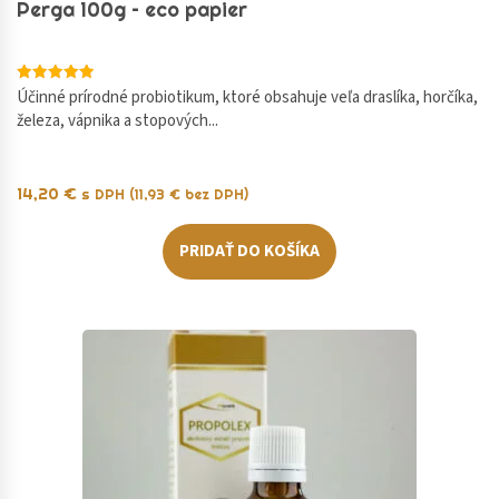
Perga 100g – eco papier
Hodnotenie
Účinné prírodné probiotikum, ktoré obsahuje veľa draslíka, horčíka,
5.00
železa, vápnika a stopových...
z 5
14,20
€
s DPH (
11,93
€
bez DPH)
PRIDAŤ DO KOŠÍKA