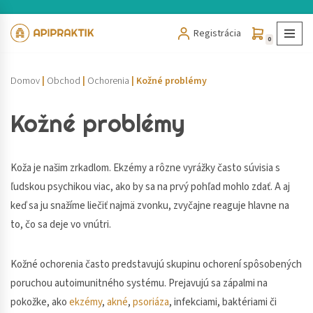
Registrácia
Preskočiť
0
na
obsah
Domov
|
Obchod
|
Ochorenia
|
Kožné problémy
Kožné problémy
Koža je našim zrkadlom. Ekzémy a rôzne vyrážky často súvisia s
ľudskou psychikou viac, ako by sa na prvý pohľad mohlo zdať. A aj
keď sa ju snažíme liečiť najmä zvonku, zvyčajne reaguje hlavne na
to, čo sa deje vo vnútri.
Kožné ochorenia často predstavujú skupinu ochorení spôsobených
poruchou autoimunitného systému. Prejavujú sa zápalmi na
pokožke, ako
ekzémy
,
akné
,
psoriáza
, infekciami, baktériami či