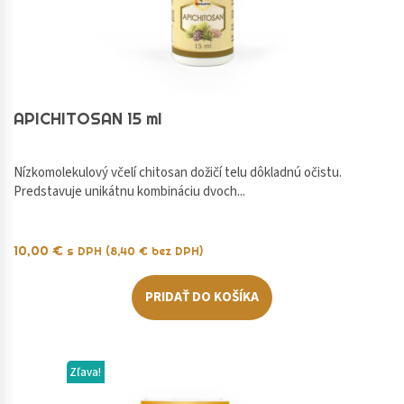
APICHITOSAN 15 ml
Nízkomolekulový včelí chitosan dožičí telu dôkladnú očistu.
Predstavuje unikátnu kombináciu dvoch...
10,00
€
s DPH (
8,40
€
bez DPH)
PRIDAŤ DO KOŠÍKA
Zľava!