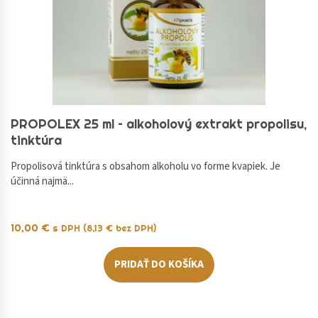
PROPOLEX 25 ml – alkoholový extrakt propolisu,
tinktúra
Propolisová tinktúra s obsahom alkoholu vo forme kvapiek. Je
účinná najmä...
10,00
€
s DPH (
8,13
€
bez DPH)
PRIDAŤ DO KOŠÍKA