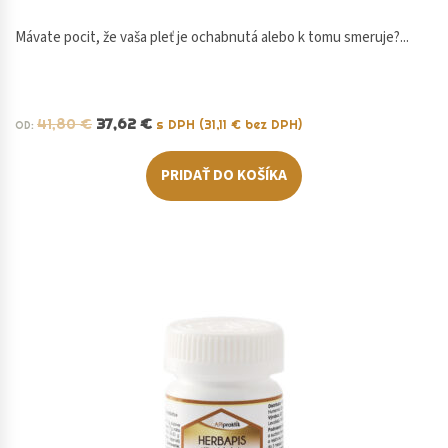
Mávate pocit, že vaša pleť je ochabnutá alebo k tomu smeruje?...
41,80
€
37,62
€
s DPH (
31,11
€
bez DPH)
OD:
PRIDAŤ DO KOŠÍKA