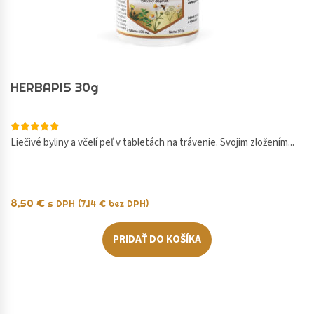
HERBAPIS 30g
Hodnotenie
Liečivé byliny a včelí peľ v tabletách na trávenie. Svojim zložením...
5.00
z 5
8,50
€
s DPH (
7,14
€
bez DPH)
PRIDAŤ DO KOŠÍKA