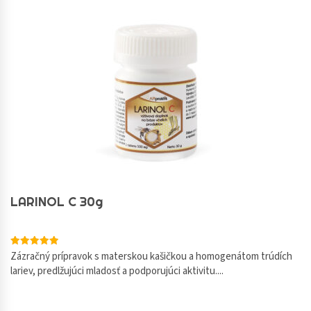
LARINOL C 30g
Hodnotenie
Zázračný prípravok s materskou kašičkou a homogenátom trúdích
5.00
lariev, predlžujúci mladosť a podporujúci aktivitu....
z 5