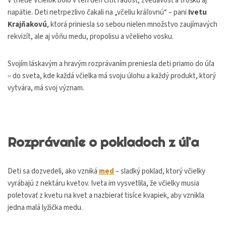
V triede Včielok bolo v ten deň cítiť radosť, zvedavosť a trošku aj
napätie. Deti netrpezlivo čakali na „včeliu kráľovnú“ – pani
Ivetu
Krajňakovú
, ktorá priniesla so sebou nielen množstvo zaujímavých
rekvizít, ale aj vôňu medu, propolisu a včelieho vosku.
Svojím láskavým a hravým rozprávaním preniesla deti priamo do úľa
– do sveta, kde každá včielka má svoju úlohu a každý produkt, ktorý
vytvára, má svoj význam.
Rozprávanie o pokladoch z úľa
Deti sa dozvedeli, ako vzniká
med
– sladký poklad, ktorý včielky
vyrábajú z nektáru kvetov. Iveta im vysvetlila, že včielky musia
poletovať z kvetu na kvet a nazbierať tisíce kvapiek, aby vznikla
jedna malá lyžička medu.