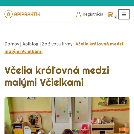
Registrácia
Preskočiť
0
na
obsah
Domov
|
Apiblog
|
Zo života firmy
|
Včelia kráľovná medzi
malými Včielkami
Včelia kráľovná medzi
malými Včielkami