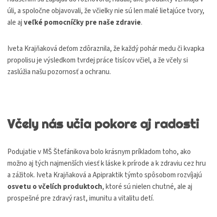
úli, a spoločne objavovali, že včielky nie sú len malé lietajúce tvory,
ale aj
veľké pomocníčky pre naše zdravie
.
Iveta Krajňaková deťom zdôraznila, že každý pohár medu či kvapka
propolisu je výsledkom tvrdej práce tisícov včiel, a že včely si
zaslúžia našu pozornosť a ochranu.
Včely nás učia pokore aj radosti
Podujatie v MŠ Štefánikova bolo krásnym príkladom toho, ako
možno aj tých najmenších viesť k láske k prírode a k zdraviu cez hru
a zážitok. Iveta Krajňaková a Apipraktik týmto spôsobom rozvíjajú
osvetu o včelích produktoch
, ktoré sú nielen chutné, ale aj
prospešné pre zdravý rast, imunitu a vitalitu detí.