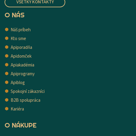
VŠETKY KONTAKTY
O NÁS
Náš príbeh
Kto sme
Apiporadňa
Apidomček
Apiakadémia
Apiprogramy
Apiblog
Spokojní zákazníci
B2B spolupráca
Kariéra
O NÁKUPE