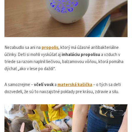
Nezabudlo sa ani na
propolis
, ktorý má úžasné antibakteriálne
účinky. Deti si mohli vyskúšať aj
inhaláciu propolisu
a vzduch v
triede sa razom naplnil liečivou, balzamovou vôňou, ktorá pomáha
dýchať „ako v lese po daždi“.
A samozrejme –
včelí vosk
a
materská kašička
– o tých sa deti
dozvedeli, že sú to naozajstné poklady pre krásu, zdravie a silu.