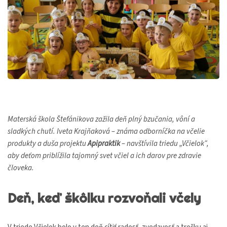
Materská škola Štefánikova zažila deň plný bzučania, vôní a
sladkých chutí. Iveta Krajňaková – známa odborníčka na včelie
produkty a duša projektu
Apipraktik
– navštívila triedu „Včielok“,
aby deťom priblížila tajomný svet včiel a ich darov pre zdravie
človeka.
Deň, keď škôlku rozvoňali včely