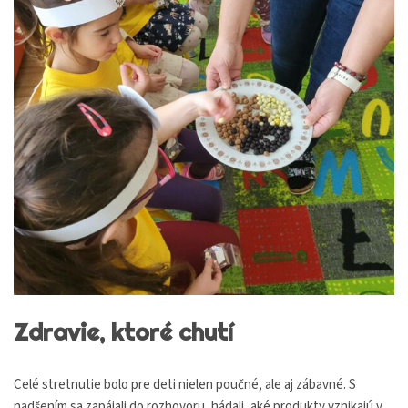
Zdravie, ktoré chutí
Celé stretnutie bolo pre deti nielen poučné, ale aj zábavné. S
nadšením sa zapájali do rozhovoru, hádali, aké produkty vznikajú v