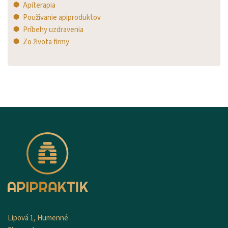
Apiterapia
Používanie apiproduktov
Príbehy uzdravenia
Zo života firmy
Lipová 1, Humenné