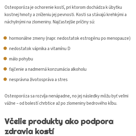
Osteoporóza je ochorenie kostí, pri ktorom dochádza k úbytku
kostnej hmoty a zníženiu jej pevnosti. Kosti sa stávajú krehkými a
náchylnými na zlomeniny. Najčastejšie príčiny sú:
hormonálne zmeny (napr. nedostatok estrogénu po menopauze)
nedostatok vápnika a vitamínu D
málo pohybu
fajčenie a nadmerná konzumácia alkoholu
nesprávna životospráva a stres
Osteoporóza sa rozvíja nenápadne, no jej následky môžu byť veľmi
vážne – od bolestí chrbtice až po zlomeniny bedrového kĺbu.
Včelie produkty ako podpora
zdravia kostí