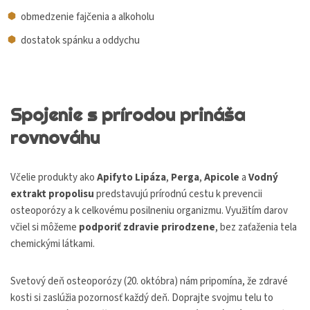
obmedzenie fajčenia a alkoholu
dostatok spánku a oddychu
Spojenie s prírodou prináša
rovnováhu
Včelie produkty ako
Apifyto Lipáza
,
Perga
,
Apicole
a
Vodný
extrakt propolisu
predstavujú prírodnú cestu k prevencii
osteoporózy a k celkovému posilneniu organizmu. Využitím darov
včiel si môžeme
podporiť zdravie prirodzene
, bez zaťaženia tela
chemickými látkami.
Svetový deň osteoporózy (20. októbra) nám pripomína, že zdravé
kosti si zaslúžia pozornosť každý deň. Doprajte svojmu telu to