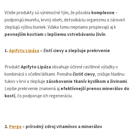
Včelie produkty sú výnimočné tým, že pôsobia
komplexne
–
podporujú imunitu, krvný obeh, detoxikáciu organizmu a zároveň
zlepšujú výživu buniek. Vďaka tomu nepriamo prispievajú aj k
pevnejším kostiam
a
lepšiemu vstrebávaniu živín
.
1.
Apifyto Lipáza
– čistí cievy a zlepšuje prekrvenie
Produkt
Apifyto Lipáza
obsahuje účinné rastlinné výťažky v
kombinácii s včelími látkami. Pomáha
čistiť cievy
, znižuje hladinu
tukov v krvi a zlepšuje
zásobovanie tkanív kyslíkom a živinami
.
Lepšie prekrvenie znamená aj
efektívnejší prenos minerálov do
kostí
, čo podporuje ich regeneráciu.
2.
Perga
– prírodný zdroj vitamínov a minerálov