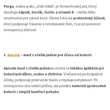
Perga
, známa aj ako „včelí chlieb“, je fermentovaný peľ, ktorý
obsahuje
vápnik, horčík, fosfor a vitamín K
– všetko látky
nevyhnutné pre zdravé kosti. Okrem toho má
probiotický účinok
,
ktorý podporuje trávenie a vstrebávanie živín, čo je pri prevencii
osteoporózy kľúčové.
3.
Apicole
– masť s včelím jedom pre úľavu od bolesti
Apicole masť s včelím jedom
je určená na
lokálnu aplikáciu pri
bolestiach kĺbov, svalov a chrbtice
. Včelí jed má protizápalové
účinky, podporuje prekrvenie tkanív a zlepšuje pohyblivosť. Pri
osteoporóze síce nelieči príčinu, ale pomáha
zmierniť sprievodné
bolesti
a
zlepšiť komfort pohybu
.