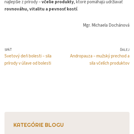
najlepšie z prírody –
včelie produkty
, ktoré pomáhajú udržiavať
rovnováhu, vitalitu a pevnosť kostí
.
Mgr. Michaela Dochánová
SPÄŤ
ĎALEJ
Svetový deň bolesti – sila
Andropauza – mužský prechod a
prírody v úľave od bolesti
sila včelích produktov
KATEGÓRIE BLOGU