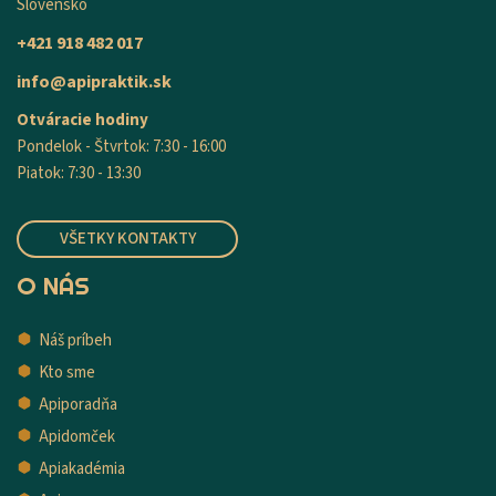
Slovensko
+421 918 482 017
info@apipraktik.sk
Otváracie hodiny
Pondelok - Štvrtok: 7:30 - 16:00
Piatok: 7:30 - 13:30
VŠETKY KONTAKTY
O NÁS
Náš príbeh
Kto sme
Apiporadňa
Apidomček
Apiakadémia