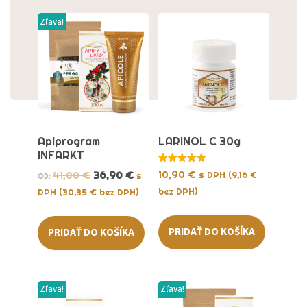
Zľava!
Apiprogram
LARINOL C 30g
INFARKT
Hodnotenie
10,90
€
41,00
€
36,90
€
s DPH (
9,16
€
s
OD:
5.00
z 5
bez DPH)
DPH (
30,35
€
bez DPH)
PRIDAŤ DO KOŠÍKA
PRIDAŤ DO KOŠÍKA
Zľava!
Zľava!