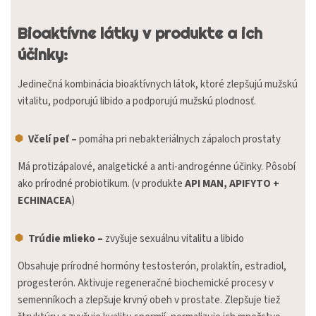
Bioaktívne látky v produkte a ich
účinky:
Jedinečná kombinácia bioaktívnych látok, ktoré zlepšujú mužskú
vitalitu, podporujú libido a podporujú mužskú plodnosť.
Včelí peľ –
pomáha pri nebakteriálnych zápaloch prostaty
Má protizápalové, analgetické a anti-androgénne účinky. Pôsobí
ako prírodné probiotikum. (v produkte
API MAN, APIFYTO +
ECHINACEA
)
Trúdie mlieko –
zvyšuje sexuálnu vitalitu a libido
Obsahuje prírodné hormóny testosterón, prolaktín, estradiol,
progesterón. Aktivuje regeneračné biochemické procesy v
semenníkoch a zlepšuje krvný obeh v prostate. Zlepšuje tiež