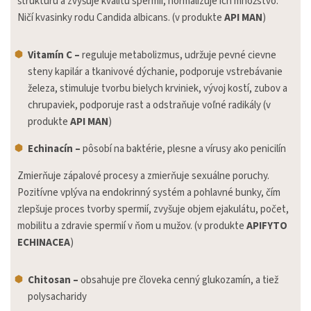
štruktúru a zvyšuje kvalitu spermií, normalizuje ich množstvo.
Ničí kvasinky rodu Candida albicans. (v produkte
API MAN
)
Vitamín C –
reguluje metabolizmus, udržuje pevné cievne
steny kapilár a tkanivové dýchanie, podporuje vstrebávanie
železa, stimuluje tvorbu bielych krviniek, vývoj kostí, zubov a
chrupaviek, podporuje rast a odstraňuje voľné radikály (v
produkte
API MAN
)
Echinacín –
pôsobí na baktérie, plesne a vírusy ako penicilín
Zmierňuje zápalové procesy a zmierňuje sexuálne poruchy.
Pozitívne vplýva na endokrinný systém a pohlavné bunky, čím
zlepšuje proces tvorby spermií, zvyšuje objem ejakulátu, počet,
mobilitu a zdravie spermií v ňom u mužov. (v produkte
APIFYTO
ECHINACEA
)
Chitosan –
obsahuje pre človeka cenný glukozamín, a tiež
polysacharidy