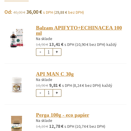
Od:
36,00
€
40,00
€
s DPH (
29,88
€
bez DPH)
Balzam APIFYTO+ECHINACEA 100
ml
Na sklade
13,41
€
14,90
€
s DPH (
10,90
€
bez DPH)
každý
-
+
API MAN C 30g
Na sklade
9,81
€
10,90
€
s DPH (
8,24
€
bez DPH)
každý
-
+
Perga 100g - eco papier
Na sklade
12,78
€
14,20
€
s DPH (
10,74
€
bez DPH)