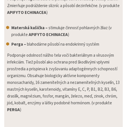
Zmierňuje podráždenie slizníc a pôsobí dezinfekčne. (v produkte
APIFYTO ECHINACEA
)
Materská kašička –
stimuluje činnosť pohlavných žliaz (v
produkte
APIFYTO ECHINACEA
)
Perga –
blahodárne pôsobí na endokrinný systém
Podporuje odolnosť nášho tela voči bakteriálnym a vírusovým
infekciám. Tiež pôsobí ako ochrana pred škodlivými vplyvmi
prostredia a prispieva k zvyšovaniu adaptogénnych schopností
organizmu. Obsahuje biologicky aktívne komponenty
monosacharidy, 16 zameniteľných a nezameniteľných kyselín, 13
mastných kyselín, karotenoidy, vitamíny E, C, P, B1, B2, B3, B6,
draslík, magnézium, fosfor, mangán, železo, meď, zinok, chróm,
jód, kobalt, enzýmy a látky podobné hormónom. (v produkte
PERGA
)