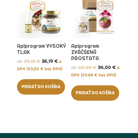
Apiprogram VYSOKÝ
Apiprogram
TLAK
ZVÄČŠENÁ
PROSTATA
39,10
€
35,19
€
s
OD:
40,00
€
36,00
€
s
OD:
DPH (
29,20
€
bez DPH)
DPH (
29,88
€
bez DPH)
PRIDAŤ DO KOŠÍKA
PRIDAŤ DO KOŠÍKA