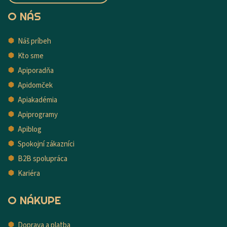
O NÁS
Náš príbeh
Kto sme
Apiporadňa
Apidomček
Apiakadémia
Apiprogramy
Apiblog
Spokojní zákazníci
B2B spolupráca
Kariéra
O NÁKUPE
Doprava a platba