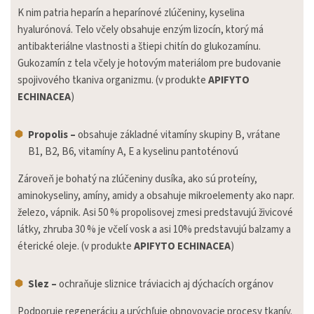
K nim patria heparín a heparínové zlúčeniny, kyselina
hyalurónová. Telo včely obsahuje enzým lizocín, ktorý má
antibakteriálne vlastnosti a štiepi chitín do glukozamínu.
Gukozamín z tela včely je hotovým materiálom pre budovanie
spojivového tkaniva organizmu. (v produkte
APIFYTO
ECHINACEA
)
Propolis –
obsahuje základné vitamíny skupiny B, vrátane
В1, В2, В6, vitamíny A, E a kyselinu pantoténovú
Zároveň je bohatý na zlúčeniny dusíka, ako sú proteíny,
aminokyseliny, amíny, amidy a obsahuje mikroelementy ako napr.
železo, vápnik. Asi 50 % propolisovej zmesi predstavujú živicové
látky, zhruba 30 % je včelí vosk a asi 10% predstavujú balzamy a
éterické oleje. (v produkte
APIFYTO ECHINACEA
)
Slez –
ochraňuje sliznice tráviacich aj dýchacích orgánov
Podporuje regeneráciu a urýchľuje obnovovacie procesy tkanív.