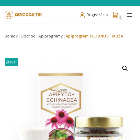
Registrácia
Preskočiť
0
na
obsah
Domov
|
Obchod
|
Apiprogramy
|
Apiprogram PLODNOSŤ MUŽA
Zľava!