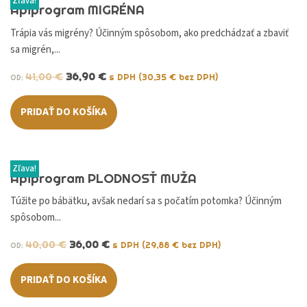
Zľava!
Apiprogram MIGRÉNA
Trápia vás migrény? Účinným spôsobom, ako predchádzať a zbaviť
sa migrén,...
41,00
€
36,90
€
s DPH (
30,35
€
bez DPH)
OD:
PRIDAŤ DO KOŠÍKA
Zľava!
Apiprogram PLODNOSŤ MUŽA
Túžite po bábätku, avšak nedarí sa s počatím potomka? Účinným
spôsobom...
40,00
€
36,00
€
s DPH (
29,88
€
bez DPH)
OD:
PRIDAŤ DO KOŠÍKA