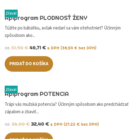
Zľava!
Apiprogram PLODNOSŤ ŽENY
Túžite po bábätku, avšak nedarí sa vám otehotnieť? Účinným
spôsobom ako...
51,90
€
46,71
€
s DPH (
38,59
€
bez DPH)
OD:
PRIDAŤ DO KOŠÍKA
Zľava!
Apiprogram POTENCIA
Trápi vás mužská potencia? Účinným spôsobom ako predchádzať
zápalom a zbaviť...
36,00
€
32,40
€
s DPH (
27,22
€
bez DPH)
OD: