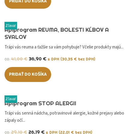
PRIDAŤ DO KOŠÍKA
Zľava!
Apiprogram REUMA, BOLESTI KĹBOV A
SVALOV
Trápi vás reuma a ťažšie sa vám pohybuje? Včelie produkty majú...
41,00
€
36,90
€
s DPH (
30,35
€
bez DPH)
OD:
PRIDAŤ DO KOŠÍKA
Zľava!
Apiprogram STOP ALERGII
Trápi vás senná nádcha, potravinové alergie, kožné prejavy alebo
zápaly očí...
29,10
€
26,19
€
s DPH (
22,01
€
bez DPH)
OD: