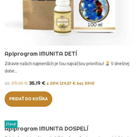
Apiprogram IMUNITA DETÍ
Zdravie našich najmenších je tou najväčšou prioritou!
V dnešnej
dobe...
39,10
€
35,19
€
s DPH (
29,57
€
bez DPH)
OD:
PRIDAŤ DO KOŠÍKA
Zľava!
Apiprogram IMUNITA DOSPELÍ