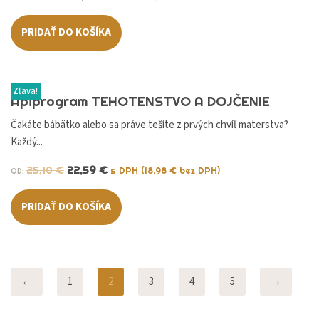
PRIDAŤ DO KOŠÍKA
Zľava!
Apiprogram TEHOTENSTVO A DOJČENIE
Čakáte bábätko alebo sa práve tešíte z prvých chvíľ materstva?
Každý...
25,10
€
22,59
€
s DPH (
18,98
€
bez DPH)
OD:
PRIDAŤ DO KOŠÍKA
←
1
2
3
4
5
→