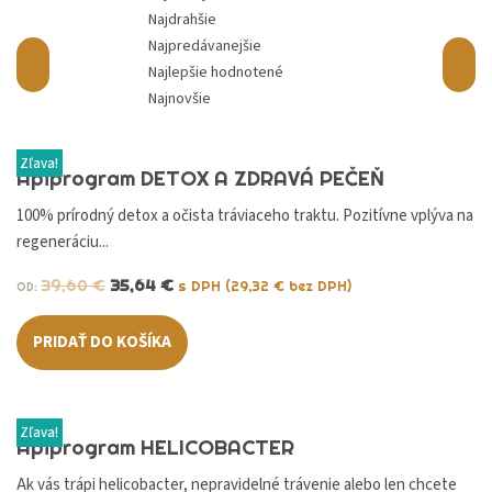
Najdrahšie
Najpredávanejšie
Najlepšie hodnotené
Najnovšie
Zľava!
Apiprogram DETOX A ZDRAVÁ PEČEŇ
100% prírodný detox a očista tráviaceho traktu. Pozitívne vplýva na
regeneráciu...
39,60
€
35,64
€
s DPH (
29,32
€
bez DPH)
OD:
PRIDAŤ DO KOŠÍKA
Zľava!
Apiprogram HELICOBACTER
Ak vás trápi helicobacter, nepravidelné trávenie alebo len chcete