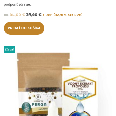
podporiť zdravie...
44,00
€
39,60
€
s DPH (
32,91
€
bez DPH)
OD:
PRIDAŤ DO KOŠÍKA
Zľava!