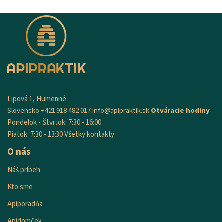
Lipová 1, Humenné
Slovensko
+421 918 482 017
info@apipraktik.sk
Otváracie hodiny
Pondelok - Štvrtok: 7:30 - 16:00
Piatok: 7:30 - 13:30
Všetky kontakty
O nás
Náš príbeh
Kto sme
Apiporadňa
Apidomček