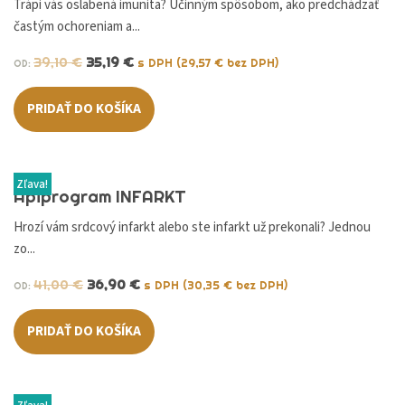
Trápi vás oslabená imunita? Účinným spôsobom, ako predchádzať
častým ochoreniam a...
39,10
€
35,19
€
s DPH (
29,57
€
bez DPH)
OD:
PRIDAŤ DO KOŠÍKA
Zľava!
Apiprogram INFARKT
Hrozí vám srdcový infarkt alebo ste infarkt už prekonali? Jednou
zo...
41,00
€
36,90
€
s DPH (
30,35
€
bez DPH)
OD:
PRIDAŤ DO KOŠÍKA