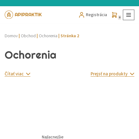
Registrácia
Preskočiť
0
na
obsah
Domov
|
Obchod
|
Ochorenia
|
Stránka 2
Ochorenia
Čítať viac
Prejsť na produkty
Najlacnejšie