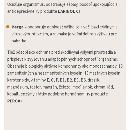
Očisťuje organizmus, odstraňuje zápaly, pôsobí upokojujúco a
antidepresívne.
(v produkte
LARINOL C
)
Perga –
podporuje odolnosť nášho tela voči bakteriálnym a
vírusovým infekciám, a rovnako je veľmi dobrou výživou pre
bábätko
Tiež pôsobí ako ochrana pred škodlivými vplyvmi prostredia a
prispieva k zvyšovaniu adaptogénnych schopností organizmu.
Obsahuje biologicky aktívne komponenty ako monosacharidy, 16
zameniteľných a nezameniteľných kyselín, 13 mastných kyselín,
karotenoidy, vitamíny E, C, P, B1, B2, B3, B6, draslík,
magnézium, fosfor, mangán, železo, meď, zinok, chróm, jód,
kobalt, enzýmy a látky podobné hormónom. (v produkte
PERGA
)