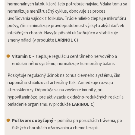
hormonálnych látok, ktoré telo potrebuje najviac. Vďaka tomu sa
normalizuje menštruačný cyklus, obnovuje sa proces
uvoľňovania vajíčok z folikulov. Trúdie mlieko zlepšuje mikroflóru
pošvy, čím minimalizuje pravdepodobnosť výskytu akýchkoľvek
infekčných chorôb. Navyše pôsobí ukľudňujúco a stabilizuje
zmeny nálad. (v produkte
LARINOL C
)
Vitamín C –
zlepšuje reguláciu centrálneho nervového a
endokrinného systému, normalizuje hormonálny balans
Poskytuje regulačný účinok na tonus cievneho systému, čím
napomáha stabilizovať arteriálny tlak. Zamedzuje rozvoju
aterosklerózy. Odporúča sa na zvýšenie imunity, pri
hypovitaminóze, pre aktivizáciu oxidačno-redukčných reakcií a
omladenie organizmu.
(v produkte
LARINOL C
)
Puškvorec obyčajný –
pomáha pri poruchách trávenia, po
ťažkých chorobách ožarovaním a chemoterapii