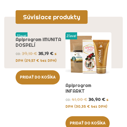
Súvisiace produkty
Zľava!
Zľava!
Apiprogram IMUNITA
DOSPELÍ
39,10
€
35,19
€
s
OD:
DPH (
29,57
€
bez DPH)
PRIDAŤ DO KOŠÍKA
Apiprogram
INFARKT
41,00
€
36,90
€
s
OD:
DPH (
30,35
€
bez DPH)
PRIDAŤ DO KOŠÍKA