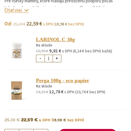
Pre všetky maminy, ktoré hľadajú prirodzenú podporu počas
tehotenstva a dojčenia – apiprogram je vaším spoľahlivým
Čítať viac
spojencom.
Od:
22,59
€
25,10
€
s DPH (
18,98
€
bez DPH)
LARINOL C 30g
Na sklade
9,81
€
10,90
€
s DPH (
8,24
€
bez DPH)
každý
-
+
Perga 100g - eco papier
Na sklade
12,78
€
14,20
€
s DPH (
10,74
€
bez DPH)
25,10
€
22,59
€
s DPH (
18,98
€
bez DPH)