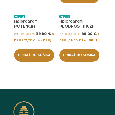
Zľava!
Zľava!
Apiprogram
Apiprogram
POTENCIA
PLODNOSŤ MUŽA
36,00
€
32,40
€
40,00
€
36,00
€
s
s
OD:
OD:
DPH (
27,22
€
bez DPH)
DPH (
29,88
€
bez DPH)
PRIDAŤ DO KOŠÍKA
PRIDAŤ DO KOŠÍKA