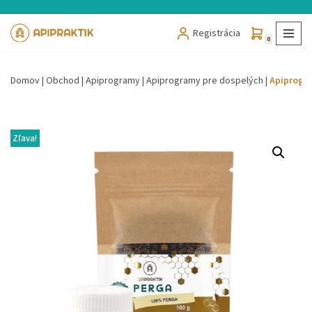
Registrácia
Preskočiť
0
na
obsah
Domov
|
Obchod
|
Apiprogramy
|
Apiprogramy pre dospelých
|
Apiprogr
Zľava!