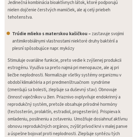
Jedinečná kombinácia bioaktívnych látok, ktoré podporujú
nielen dojčenie čerstvých mamičiek, ale aj celý priebeh
tehotenstva.
Trúdie mlieko s materskou kašičkou –
zastavuje svojimi
antimikrobiálnymi vlastnosťami niektoré druhy baktérií a
plesní spôsobujúce napr. mykózy
Stimuluje ovariálne funkcie, preto vedie k zvýšenej produkcii
estrogénu. Využíva sa preto najmä pri menopauze, ale aj pri
liečbe neplodnosti. Normalizuje všetky systémy organizmu v
období klimaktéria a pri predmenštruačnom syndróme
(zmenšujú sa bolesti, zlepšuje sa duševný stav). Obnovuje
činnosť vaječníkov u žien. Priaznivo ovplyvňuje endokrinný a
reprodukčný systém, pretože obsahuje prírodné hormóny
(testosterón, prolaktín, estradiol, progesterón). Prispieva k
omladeniu, posilneniu a zotaveniu. Umožňuje dosiahnuť aktívnu
obnovu reprodukčných orgánov, zvýšiť prívod krvi v malej panve
a úspešne bojovať proti neplodnosti. Zlepšuje syntézu tých