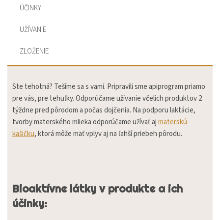
ÚČINKY
UŽÍVANIE
ZLOŽENIE
Ste tehotná? Tešíme sa s vami. Pripravili sme apiprogram priamo
pre vás, pre tehuľky. Odporúčame užívanie včelích produktov 2
týždne pred pôrodom a počas dojčenia. Na podporu laktácie,
tvorby materského mlieka odporúčame užívať aj
materskú
kašičku
, ktorá môže mať vplyv aj na ľahší priebeh pôrodu.
Bioaktívne látky v produkte a ich
účinky: