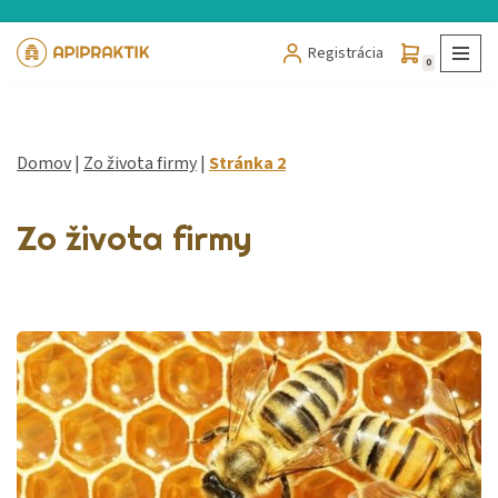
Registrácia
Preskočiť
0
na
obsah
Domov
|
Zo života firmy
|
Stránka 2
Zo života firmy