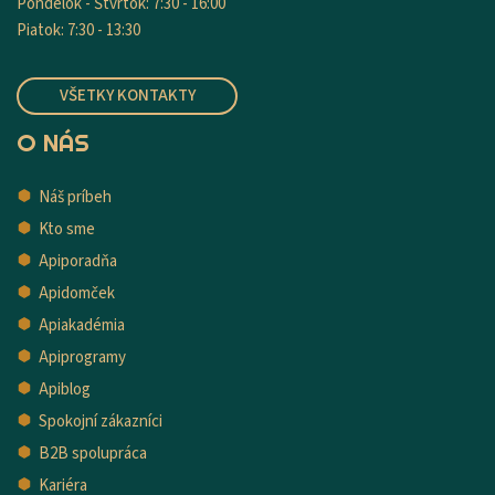
Pondelok - Štvrtok: 7:30 - 16:00
Piatok: 7:30 - 13:30
VŠETKY KONTAKTY
O NÁS
Náš príbeh
Kto sme
Apiporadňa
Apidomček
Apiakadémia
Apiprogramy
Apiblog
Spokojní zákazníci
B2B spolupráca
Kariéra