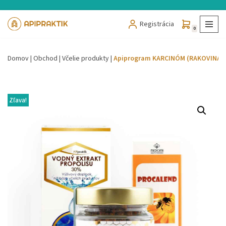
Registrácia
Preskočiť
0
na
obsah
Domov
|
Obchod
|
Včelie produkty
|
Apiprogram KARCINÓM (RAKOVINA)
Zľava!