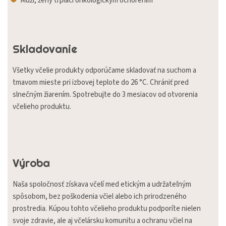
Muží, ženy trpiaci onkologickým ochorením
Skladovanie
Všetky včelie produkty odporúčame skladovať na suchom a
tmavom mieste pri izbovej teplote do 26 °C. Chrániť pred
slnečným žiarením. Spotrebujte do 3 mesiacov od otvorenia
včelieho produktu.
Výroba
Naša spoločnosť získava včelí med etickým a udržateľným
spôsobom, bez poškodenia včiel alebo ich prirodzeného
prostredia. Kúpou tohto včelieho produktu podporíte nielen
svoje zdravie, ale aj včelársku komunitu a ochranu včiel na