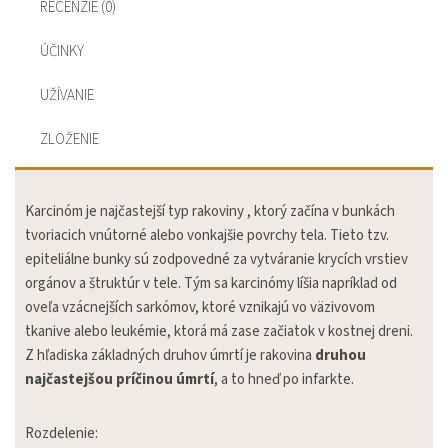
RECENZIE (0)
ÚČINKY
UŽÍVANIE
ZLOŽENIE
Karcinóm je najčastejší typ rakoviny , ktorý začína v bunkách
tvoriacich vnútorné alebo vonkajšie povrchy tela. Tieto tzv.
epiteliálne bunky sú zodpovedné za vytváranie krycích vrstiev
orgánov a štruktúr v tele. Tým sa karcinómy líšia napríklad od
oveľa vzácnejších sarkómov, ktoré vznikajú vo väzivovom
tkanive alebo leukémie, ktorá má zase začiatok v kostnej dreni.
Z hľadiska základných druhov úmrtí je rakovina
druhou
najčastejšou príčinou úmrtí
, a to hneď po infarkte.
Rozdelenie: