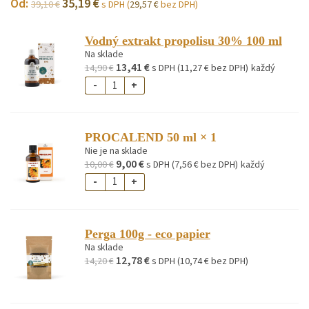
Od:
35,19
€
39,10
€
s DPH (
29,57
€
bez DPH)
Vodný extrakt propolisu 30% 100 ml
Na sklade
13,41
€
14,90
€
s DPH (
11,27
€
bez DPH)
každý
-
+
PROCALEND 50 ml
× 1
Nie je na sklade
9,00
€
10,00
€
s DPH (
7,56
€
bez DPH)
každý
-
+
Perga 100g - eco papier
Na sklade
12,78
€
14,20
€
s DPH (
10,74
€
bez DPH)