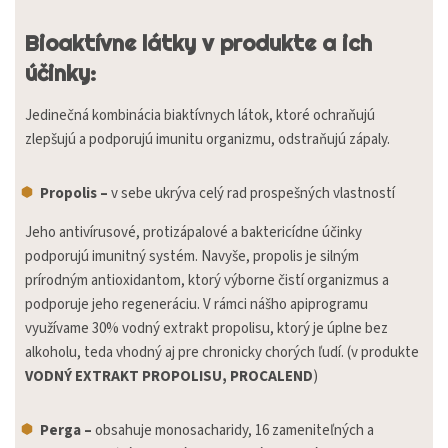
Bioaktívne látky v produkte a ich
účinky:
Jedinečná kombinácia biaktívnych látok, ktoré ochraňujú
zlepšujú a podporujú imunitu organizmu, odstraňujú zápaly.
Propolis –
v sebe ukrýva celý rad prospešných vlastností
Jeho antivírusové, protizápalové a baktericídne účinky
podporujú imunitný systém. Navyše, propolis je silným
prírodným antioxidantom, ktorý výborne čistí organizmus a
podporuje jeho regeneráciu. V rámci nášho apiprogramu
využívame 30% vodný extrakt propolisu, ktorý je úplne bez
alkoholu, teda vhodný aj pre chronicky chorých ľudí. (v produkte
VODNÝ EXTRAKT PROPOLISU, PROCALEND
)
Perga –
obsahuje monosacharidy, 16 zameniteľných a