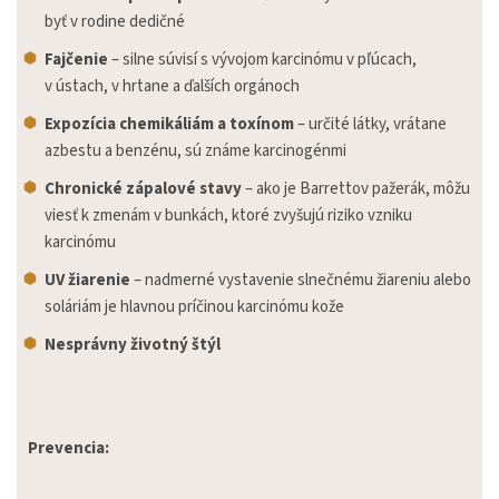
byť v rodine dedičné
Fajčenie
– silne súvisí s vývojom karcinómu v pľúcach,
v ústach, v hrtane a ďalších orgánoch
Expozícia chemikáliám a toxínom
– určité látky, vrátane
azbestu a benzénu, sú známe karcinogénmi
Chronické zápalové stavy
– ako je Barrettov pažerák, môžu
viesť k zmenám v bunkách, ktoré zvyšujú riziko vzniku
karcinómu
UV žiarenie
– nadmerné vystavenie slnečnému žiareniu alebo
soláriám je hlavnou príčinou karcinómu kože
Nesprávny životný štýl
Prevencia: