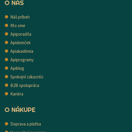
O NÁS
Náš príbeh
Kto sme
Apiporadňa
Apidomček
Apiakadémia
Apiprogramy
Apiblog
Spokojní zákazníci
B2B spolupráca
Kariéra
O NÁKUPE
Doprava a platba