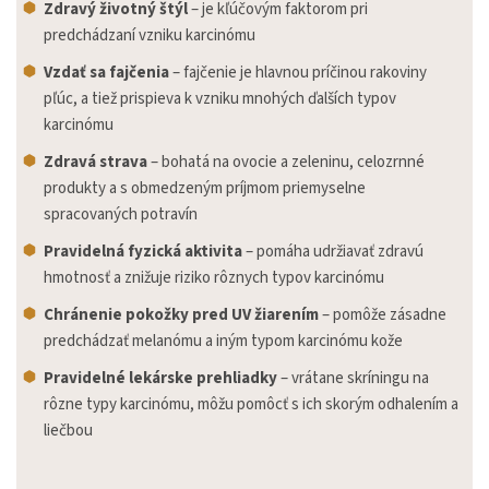
Zdravý
životný štýl
– je kľúčovým faktorom pri
predchádzaní vzniku karcinómu
Vzdať sa fajčenia
– fajčenie je hlavnou príčinou rakoviny
pľúc, a tiež prispieva k vzniku mnohých ďalších typov
karcinómu
Zdravá strava
– bohatá na ovocie a zeleninu, celozrnné
produkty a s obmedzeným príjmom priemyselne
spracovaných potravín
Pravidelná fyzická aktivita
– pomáha udržiavať zdravú
hmotnosť a znižuje riziko rôznych typov karcinómu
Chránenie pokožky pred UV žiarením
– pomôže zásadne
predchádzať melanómu a iným typom karcinómu kože
Pravidelné lekárske prehliadky
– vrátane skríningu na
rôzne typy karcinómu, môžu pomôcť s ich skorým odhalením a
liečbou