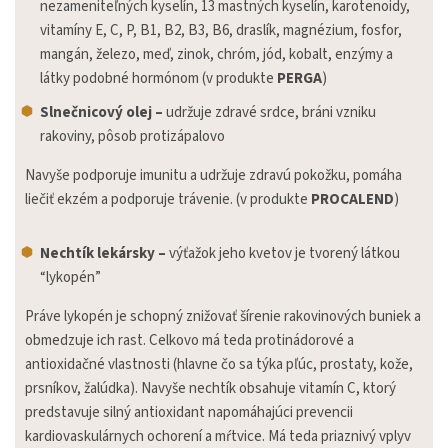
nezameniteľných kyselín, 13 mastných kyselín, karotenoidy,
vitamíny E, C, P, B1, B2, B3, B6, draslík, magnézium, fosfor,
mangán, železo, meď, zinok, chróm, jód, kobalt, enzýmy a
látky podobné hormónom (v produkte
PERGA
)
Slnečnicový olej –
udržuje zdravé srdce, bráni vzniku
rakoviny, pôsob protizápalovo
Navyše podporuje imunitu a udržuje zdravú pokožku, pomáha
liečiť ekzém a podporuje trávenie. (v produkte
PROCALEND
)
Nechtík lekársky –
výťažok jeho kvetov je tvorený látkou
“lykopén”
Práve lykopén je schopný znižovať šírenie rakovinových buniek a
obmedzuje ich rast. Celkovo má teda protinádorové a
antioxidačné vlastnosti (hlavne čo sa týka pľúc, prostaty, kože,
prsníkov, žalúdka). Navyše nechtík obsahuje vitamín C, ktorý
predstavuje silný antioxidant napomáhajúci prevencii
kardiovaskulárnych ochorení a mŕtvice. Má teda priaznivý vplyv