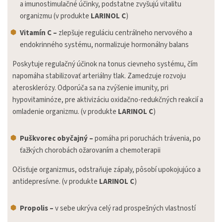
a imunostimulačné účinky, podstatne zvyšujú vitalitu
organizmu (v produkte
LARINOL C
)
Vitamín C –
zlepšuje reguláciu centrálneho nervového a
endokrinného systému, normalizuje hormonálny balans
Poskytuje regulačný účinok na tonus cievneho systému, čím
napomáha stabilizovať arteriálny tlak. Zamedzuje rozvoju
aterosklerózy. Odporúča sa na zvýšenie imunity, pri
hypovitaminóze, pre aktivizáciu oxidačno-redukčných reakcií a
omladenie organizmu. (v produkte
LARINOL C
)
Puškvorec obyčajný –
pomáha pri poruchách trávenia, po
ťažkých chorobách ožarovaním a chemoterapii
Očisťuje organizmus, odstraňuje zápaly, pôsobí upokojujúco a
antidepresívne. (v produkte
LARINOL C
)
Propolis –
v sebe ukrýva celý rad prospešných vlastností