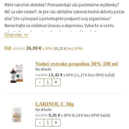
Máte náročné obdobie? Prenasledujú vás pochmúrne myšlienky?
Nič sa vám nedarí? Je pre vás obtiažne vykonať bežné aktivity počas
dňa? Ste vyčerpaní a potrebujete podporiť svoj organizmus?
Nenechajte sa ovládnuť únavou a depresiou. Vyberte si cestu
prírodného uzdravenia a obnovte svoju vnútornú silu s
Čítať viac
Apiprogramom Depresia.
Od:
36,00
€
40,00
€
s DPH (
30,25
€
bez DPH)
Vodný extrakt propolisu 30% 100 ml
Na sklade
13,41
€
14,90
€
s DPH (
11,27
€
bez DPH)
každý
-
+
LARINOL C 30g
Na sklade
9,81
€
10,90
€
s DPH (
8,24
€
bez DPH)
každý
-
+