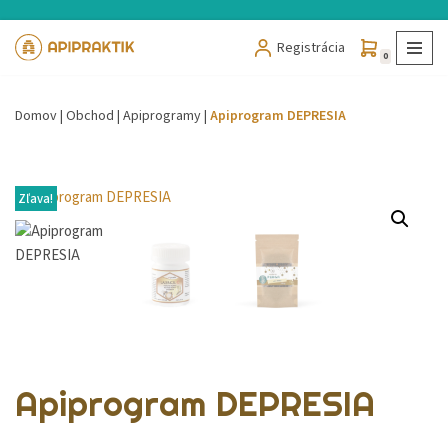
Registrácia
Preskočiť
0
na
obsah
Domov
|
Obchod
|
Apiprogramy
|
Apiprogram DEPRESIA
Zľava!
Apiprogram DEPRESIA