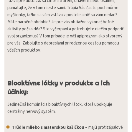
ťaživá pre dušu. Ak sa cítite stratení, unavení alebo osamelí,
pamätajte, že v tom nieste sami.
Trápia Vás často pochmúrne
myšlienky, ťažko sa vám vstáva z postele a nič sa vám nedarí?
Máte náročné obdobie? Je pre vás obtiažne vykonať bežné
aktivity počas dňa? Ste vyčerpaní a potrebujete niečím podporiť
svoj organizmus? V tom prípade je náš apiprogram ako stvorený
pre vás. Zabojujte s depresiami prirodzenou cestou pomocou
včelích produktov.
Bioaktívne látky v produkte a ich
účinky:
Jedinečná kombinácia bioaktívnych látok, ktorá upokojuje
centrálny nervový systém.
Trúdie mlieko s materskou kašičkou –
majú protizápalové