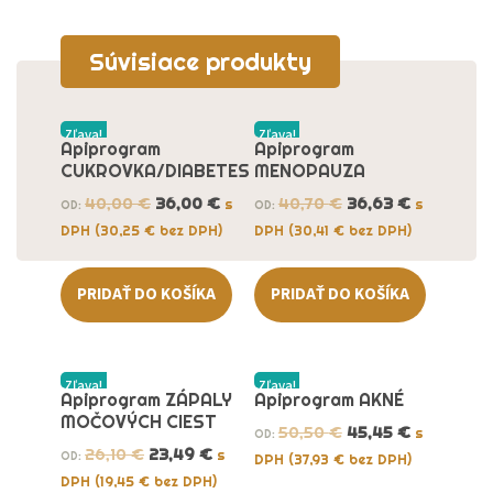
Súvisiace produkty
Zľava!
Zľava!
Apiprogram
Apiprogram
CUKROVKA/DIABETES
MENOPAUZA
40,00
€
36,00
€
40,70
€
36,63
€
s
s
OD:
OD:
DPH (
30,25
€
bez DPH)
DPH (
30,41
€
bez DPH)
PRIDAŤ DO KOŠÍKA
PRIDAŤ DO KOŠÍKA
Zľava!
Zľava!
Apiprogram ZÁPALY
Apiprogram AKNÉ
MOČOVÝCH CIEST
50,50
€
45,45
€
s
OD:
26,10
€
23,49
€
s
OD:
DPH (
37,93
€
bez DPH)
DPH (
19,45
€
bez DPH)