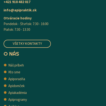
+421 918 482 017
info@apipraktik.sk
Otváracie hodiny
Pondelok - Štvrtok: 7:30 - 16:00
Piatok: 7:30 - 13:30
VŠETKY KONTAKTY
O NÁS
Náš príbeh
Kto sme
Apiporadňa
Apidomček
Apiakadémia
Apiprogramy