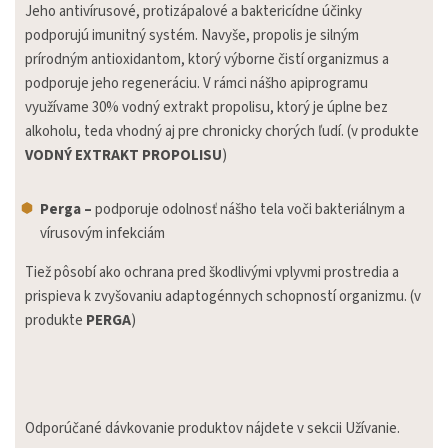
Jeho antivírusové, protizápalové a baktericídne účinky
podporujú imunitný systém. Navyše, propolis je silným
prírodným antioxidantom, ktorý výborne čistí organizmus a
podporuje jeho regeneráciu. V rámci nášho apiprogramu
využívame 30% vodný extrakt propolisu, ktorý je úplne bez
alkoholu, teda vhodný aj pre chronicky chorých ľudí. (v produkte
VODNÝ EXTRAKT PROPOLISU
)
Perga –
podporuje odolnosť nášho tela voči bakteriálnym a
vírusovým infekciám
Tiež pôsobí ako ochrana pred škodlivými vplyvmi prostredia a
prispieva k zvyšovaniu adaptogénnych schopností organizmu. (v
produkte
PERGA
)
Odporúčané dávkovanie produktov nájdete v sekcii Užívanie.