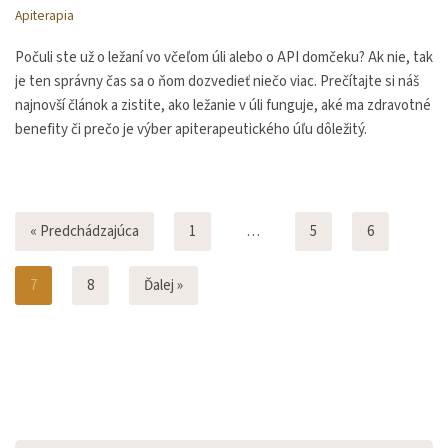
Apiterapia
Počuli ste už o ležaní vo včeľom úli alebo o API domčeku? Ak nie, tak
je ten správny čas sa o ňom dozvedieť niečo viac. Prečítajte si náš
najnovší článok a zistite, ako ležanie v úli funguje, aké ma zdravotné
benefity či prečo je výber apiterapeutického úľu dôležitý.
« Predchádzajúca
1
…
5
6
7
8
Ďalej »