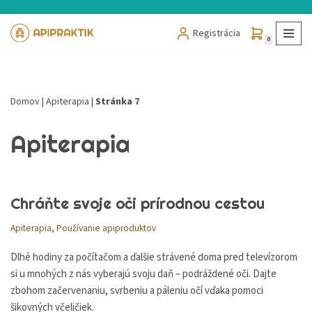
Registrácia
Preskočiť
0
na
obsah
Domov
|
Apiterapia
|
Stránka 7
Apiterapia
Chráňte svoje oči prírodnou cestou
Apiterapia
,
Používanie apiproduktov
Dlhé hodiny za počítačom a ďalšie strávené doma pred televízorom
si u mnohých z nás vyberajú svoju daň – podráždené oči. Dajte
zbohom začervenaniu, svrbeniu a páleniu očí vďaka pomoci
šikovných včeličiek.