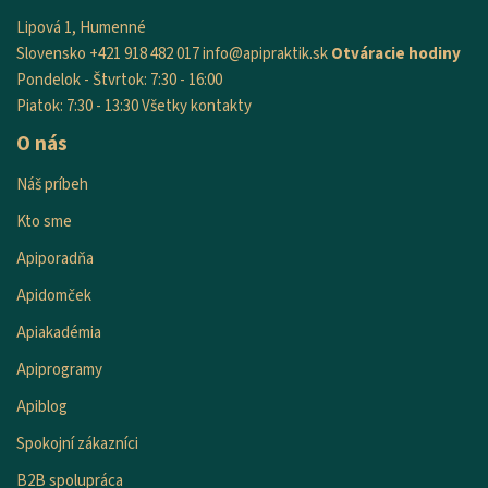
Lipová 1, Humenné
Slovensko
+421 918 482 017
info@apipraktik.sk
Otváracie hodiny
Pondelok - Štvrtok: 7:30 - 16:00
Piatok: 7:30 - 13:30
Všetky kontakty
O nás
Náš príbeh
Kto sme
Apiporadňa
Apidomček
Apiakadémia
Apiprogramy
Apiblog
Spokojní zákazníci
B2B spolupráca