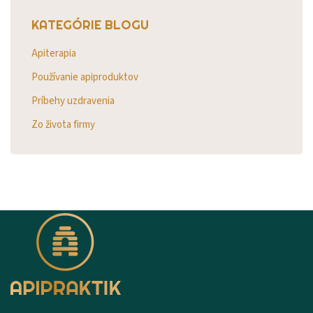
KATEGÓRIE BLOGU
Apiterapia
Používanie apiproduktov
Príbehy uzdravenia
Zo života firmy