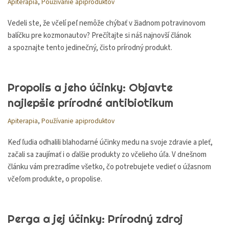
Apiterapia
,
Používanie apiproduktov
Vedeli ste, že včelí peľ nemôže chýbať v žiadnom potravinovom
balíčku pre kozmonautov? Prečítajte si náš najnovší článok
a spoznajte tento jedinečný, čisto prírodný produkt.
Propolis a jeho účinky: Objavte
najlepšie prírodné antibiotikum
Apiterapia
,
Používanie apiproduktov
Keď ľudia odhalili blahodarné účinky medu na svoje zdravie a pleť,
začali sa zaujímať i o ďalšie produkty zo včelieho úľa. V dnešnom
článku vám prezradíme všetko, čo potrebujete vedieť o úžasnom
včeľom produkte, o propolise.
Perga a jej účinky: Prírodný zdroj